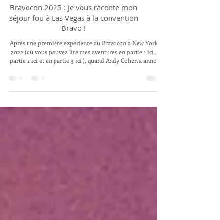
Bravocon 2025 : Je vous raconte mon
séjour fou à Las Vegas à la convention
Bravo !
Après une première expérience au Bravocon à New York en
2022 (où vous pouvez lire mes aventures en partie 1 ici , en
partie 2 ici et en partie 3 ici ), quand Andy Cohen a annoncé
début 2024 que la grande convention Bravo serait de retour
en 2025 à Las Vegas, je me suis dit que c'était le moment de
faire mon come back à la Mecque des Real Housewives, de
Vanderpump Rules, de Summer House, de Below Deck et
autres programmes Bravo. Voici un compte rendu
compacte de ces 3 jours d