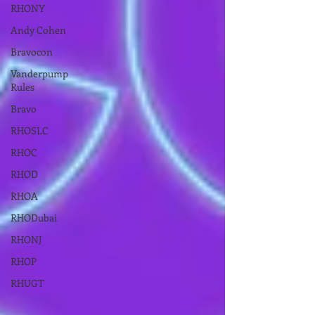
RHONY
Andy Cohen
Bravocon
Vanderpump
Rules
Bravo
RHOSLC
RHOC
RHOD
RHOA
RHODubai
RHONJ
RHOP
RHUGT