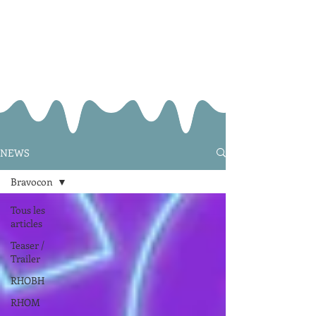
NEWS
Bravocon
Tous les
articles
Teaser /
Trailer
RHOBH
RHOM