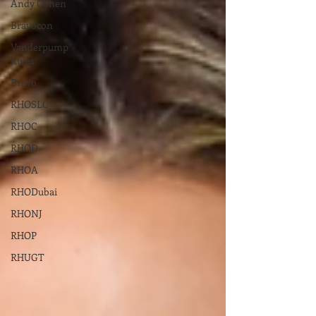
Andy Cohen
Bravocon
Vanderpump
Rules
Bravo
RHOSLC
RHOC
RHOD
RHOA
RHODubai
RHONJ
RHOP
RHUGT