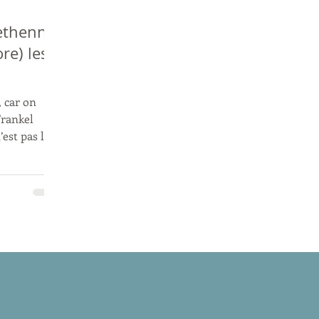
ethenny
re) les
, car on
Frankel
’est pas la