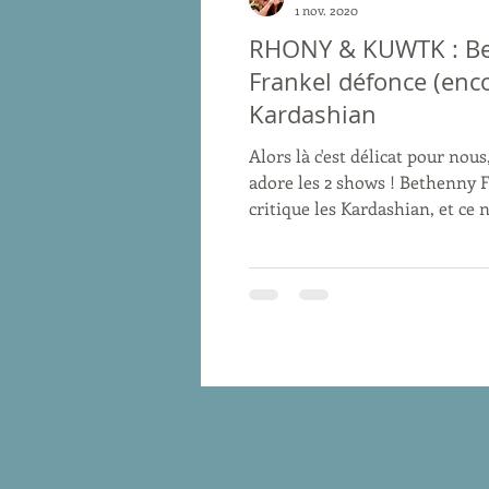
1 nov. 2020
RHONY & KUWTK : B
Frankel défonce (enco
Kardashian
Alors là c'est délicat pour nous
adore les 2 shows ! Bethenny 
critique les Kardashian, et ce n
première fois....