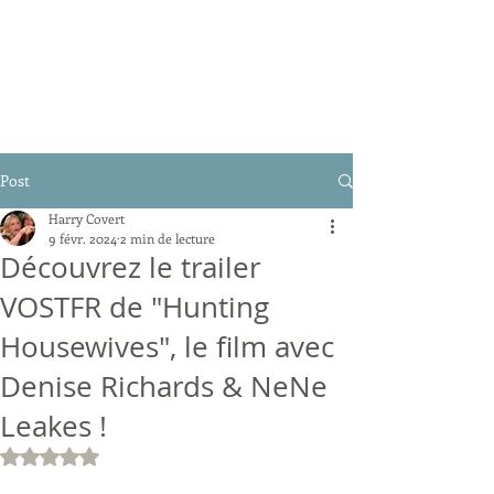
Post
Harry Covert
9 févr. 2024
2 min de lecture
Découvrez le trailer
VOSTFR de "Hunting
Housewives", le film avec
Denise Richards & NeNe
Leakes !
Noté NaN étoiles sur 5.