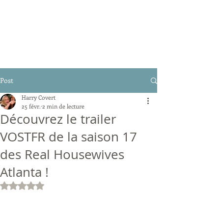
Post
Harry Covert
25 févr.
2 min de lecture
Découvrez le trailer
VOSTFR de la saison 17
des Real Housewives
Atlanta !
Noté NaN étoiles sur 5.