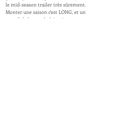
le mid-season trailer très sûrement. 
Monter une saison c'est LONG, et un 
travail de longue haleine !
En attendant, découvrez le trailer de 
la saison 17 des Real Housewives of 
Atlanta en VOSTFR ci-dessous :