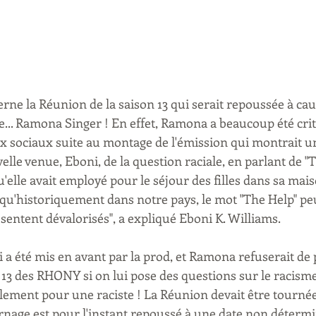
rne la Réunion de la saison 13 qui serait repoussée à cau
e... Ramona Singer ! En effet, Ramona a beaucoup été crit
ux sociaux suite au montage de l'émission qui montrait un
velle venue, Eboni, de la question raciale, en parlant de "
u'elle avait employé pour le séjour des filles dans sa mai
qu'historiquement dans notre pays, le mot "The Help" peu
 sentent dévalorisés", a expliqué Eboni K. Williams. 
i a été mis en avant par la prod, et Ramona refuserait de p
13 des RHONY si on lui pose des questions sur le racisme
plement pour une raciste ! La Réunion devait être tournée
rnage est pour l'instant repoussé à une date non détermi