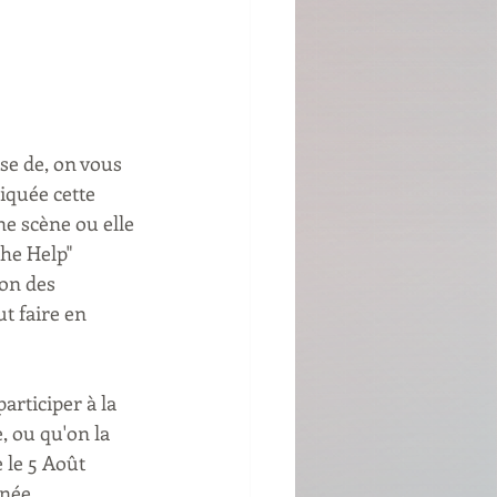
se de, on vous 
iquée cette 
e scène ou elle 
The Help" 
son des 
t faire en 
articiper à la 
, ou qu'on la 
 le 5 Août 
née...