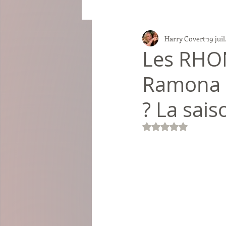
Harry Covert
19 juil
Les RHON
Ramona a
? La sai
Noté NaN étoiles su