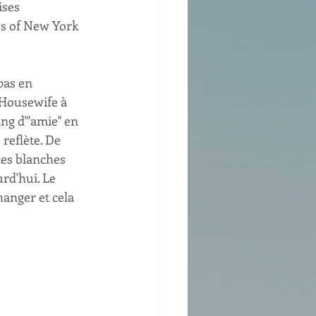
ses 
s of New York 
pas en 
 Housewife à 
ng d'"amie" en 
reflète. De 
mes blanches 
rd'hui. Le 
hanger et cela 