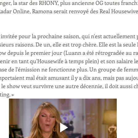
ger, la star des RHONY, plus ancienne OG toutes franchi
Radar Online, Ramona serait renvoyé des Real Housewive
nvitée pour la prochaine saison, qui n'est actuellement 
eurs raisons. De un, elle est trop chère. Elle est la seule
how depuis le premier jour (Luann a été rétrogradée au ra
enir en tant qu'Housewife à temps plein) et son salaire le 
 base de l'émission ne fonctionne plus. Un groupe de fem
portaient mal était amusant il y a dix ans, mais pas aujou
le show veut survivre une autre décennie, il doit aussi c
ing. »