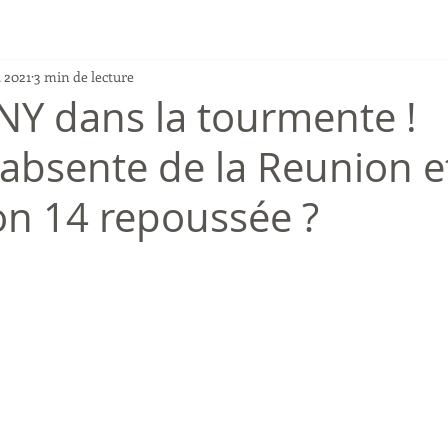
. 2021
3 min de lecture
Y dans la tourmente !
bsente de la Reunion et
son 14 repoussée ?
r 5.