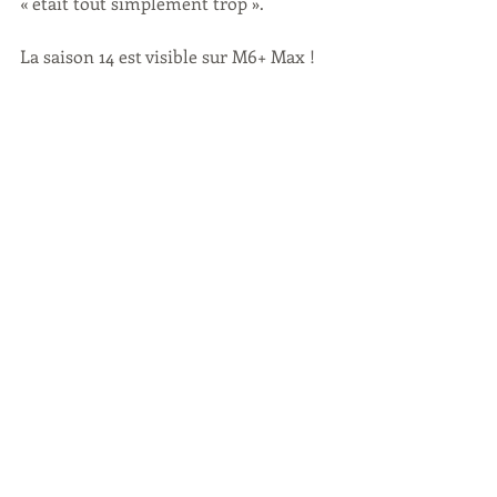
« était tout simplement trop ».
La saison 14 est visible sur M6+ Max ! 
Un épisode une semaine après sa 
diffusion aux US en VOSTFR. 
Les After 
Shows sont eux disponibles en 
VOSTFR sur notre site !
N'oubliez pas qu'on a une nouvelle 
adresse web : nous sommes 
dorénavant 
realhousewivesfrance.com
 ! Mettez à 
jour vos favoris, marque-pages, etc... !
N'oubliez pas de nous suivre sur 
Facebook
, 
Instagram
, 
TikTok
, 
YouTube
, 
Threads
 et 
Twitter/X
RHOBH