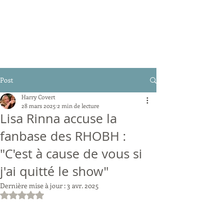
Post
Harry Covert
28 mars 2025
2 min de lecture
Lisa Rinna accuse la
fanbase des RHOBH :
"C'est à cause de vous si
j'ai quitté le show"
Dernière mise à jour :
3 avr. 2025
Noté NaN étoiles sur 5.