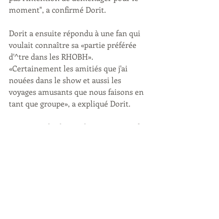
moment", a confirmé Dorit.
Dorit a ensuite répondu à une fan qui 
voulait connaître sa «partie préférée 
d'^tre dans les RHOBH». 
«Certainement les amitiés que j'ai 
nouées dans le show et aussi les 
voyages amusants que nous faisons en 
tant que groupe», a expliqué Dorit.
Pour regarder les Real Housewives of 
Beverly Hills, l'intégrale est dispo dans 
la rubrique "Real Housewives" et 
retrouvez la saison 10 inédite en 
VOSTFR sur notre site !
N'oubliez pas de nous suivre sur 
Facebook
, 
Instagram
 et 
Twitter
 pour 