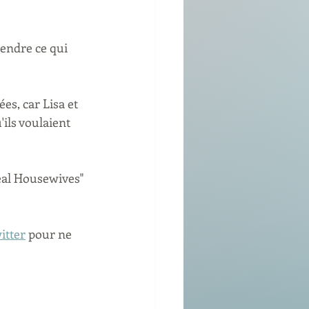
tendre ce qui 
es, car Lisa et 
ils voulaient 
eal Housewives" 
itter
 pour ne 