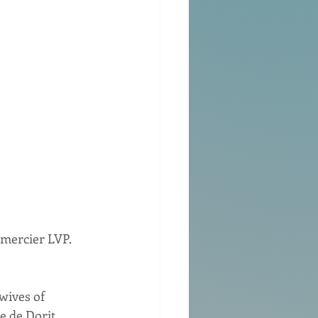
emercier LVP. 
wives of 
 de Dorit. 