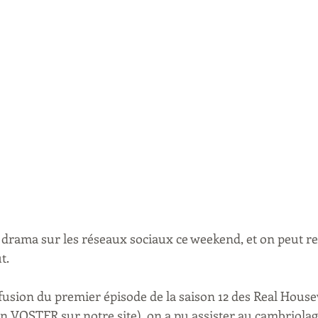
i drama sur les réseaux sociaux ce weekend, et on peut r
t.
iffusion du premier épisode de la saison 12 des Real House
en VOSTFR sur notre site), on a pu assister au cambriolage