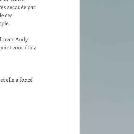
très secouée par 
e ses 
mple.
HL avec Andy 
oint vous étiez 
t elle a foncé 