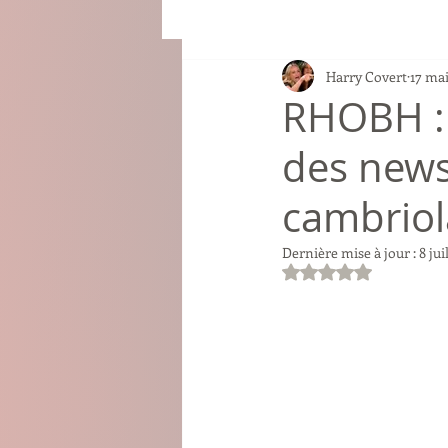
Harry Covert
17 ma
RHOBH : 
des news
cambriola
Dernière mise à jour :
8 jui
Noté NaN étoiles su