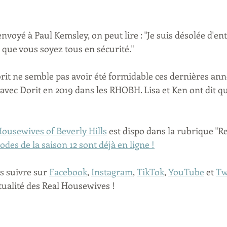
envoyé à Paul Kemsley, on peut lire : "Je suis désolée d'en
 que vous soyez tous en sécurité."
orit ne semble pas avoir été formidable ces dernières anné
avec Dorit en 2019 dans les RHOBH. Lisa et Ken ont dit qu'
Housewives of Beverly Hills
 est dispo dans la rubrique "R
odes de la saison 12 sont déjà en ligne !
s suivre sur 
Facebook
, 
Instagram
, 
TikTok
, 
YouTube
 et 
Tw
tualité des Real Housewives ! 