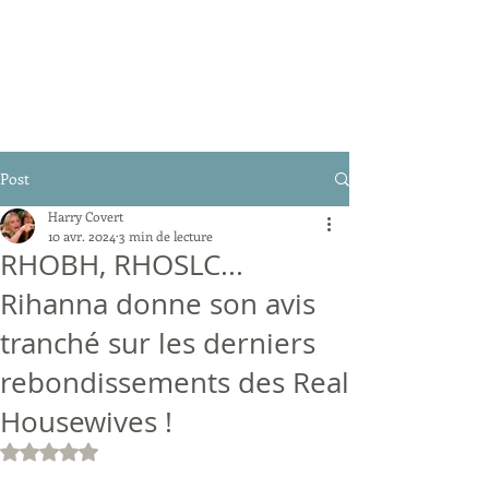
Post
Harry Covert
10 avr. 2024
3 min de lecture
RHOBH, RHOSLC...
Rihanna donne son avis
tranché sur les derniers
rebondissements des Real
Housewives !
Noté NaN étoiles sur 5.