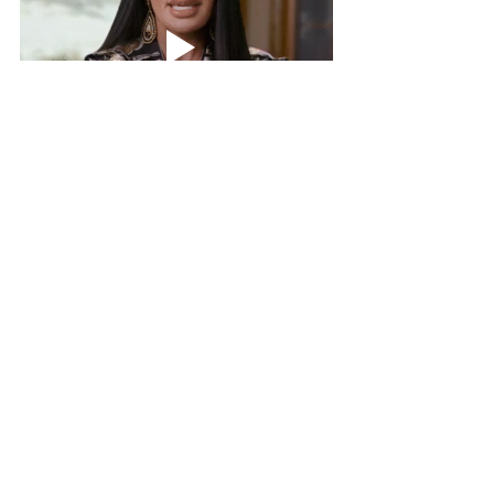
La vidéo de deux minutes ne montre 
pas Jen Shah sous son meilleur jour. 
Espérons que le "Shah Squad" ne soit 
plus confronté à des attaques verbales 
ou physiques, sachant que 
le tournage 
de la saison 2 des RHOSLC a déjà 
commencé
.
Les premiers épisodes de la saison 1 
des Real Housewives of Salt Lake City 
sont déjà sur le site !!