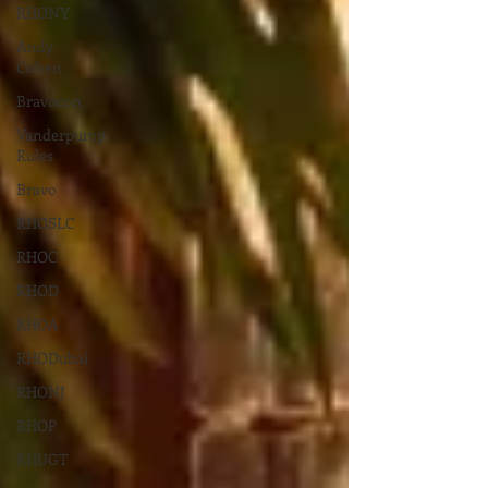
RHONY
Andy
Cohen
Bravocon
Vanderpump
Rules
Bravo
RHOSLC
RHOC
RHOD
RHOA
RHODubai
RHONJ
RHOP
RHUGT