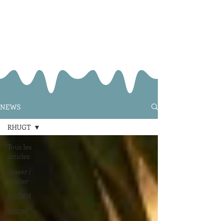
NEWS
RHUGT
Tous les
articles
Teaser /
Trailer
RHOBH
RHOM