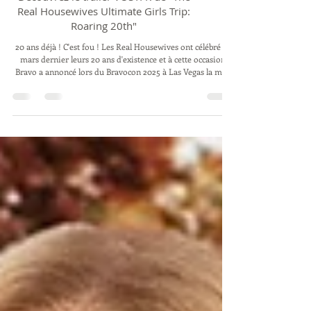
Découvrez le trailer VOSTFR de "The
Real Housewives Ultimate Girls Trip:
Roaring 20th"
20 ans déjà ! C'est fou ! Les Real Housewives ont célébré en
mars dernier leurs 20 ans d'existence et à cette occasion,
Bravo a annoncé lors du Bravocon 2025 à Las Vegas la mise
en chantier d'un RHUGT spécial célébrant les 20 ans de
notre franchise préférée ! Ainsi, Bravo célèbre en grande
pompe les 20 ans de la franchise « Real Housewives » avec
le lancement d'une série événementielle réunissant des
figures emblématiques de l'émission : « The Real
Housewives Ultimate Girls T