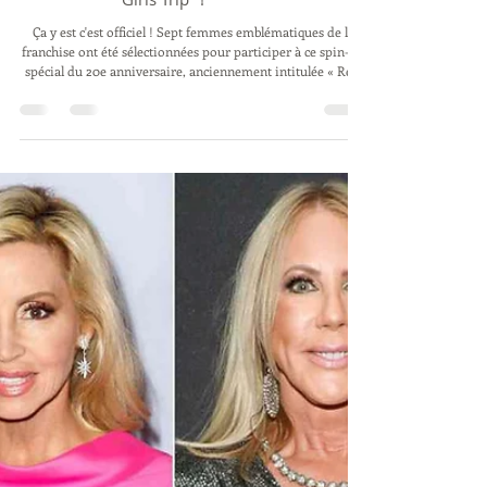
Découvrez le casting de la nouvelle
saison de "Real Housewives : Ultimate
Girls Trip" !
Ça y est c'est officiel ! Sept femmes emblématiques de la
franchise ont été sélectionnées pour participer à ce spin-off
spécial du 20e anniversaire, anciennement intitulée « Real
Housewives : Ultimate Road Trip ». Hier soir dans WWHL,
Andy Cohen a dévoilé a dévoilé la liste officielle des
participantes de « The Real Housewives Ultimate Girls Trip :
Roaring 20th », le nouveau show célébrant le 20e
anniversaire de la franchise. Sept femmes emblématiques
de la franchise (princi