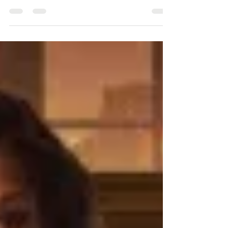
C'est la nouvelle qu'on ne voulait jamais entendre, celle
que tout parent redoute. Mercredi, dans la soirée (heure
française), on a apprit le décès du fils de Mary Cosby,
Robert Jr., qu'on a souvent vu avec sa mère dans les
RHOSLC, particulièrement dans les dernières saisons où il
parlait de ses difficultés et de son mal être, ce qui avait
ému toute la communauté Bravo. Le fils unique de Mary
est décédé à l'âge de 23 ans. Robert Cosby Jr. était
inconscient lorsque la police e