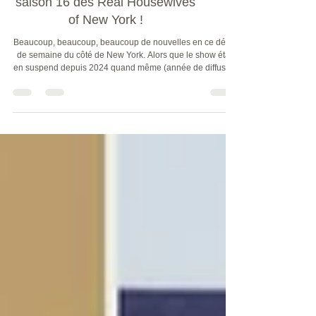
Découvrez le cast complet de la
saison 16 des Real Housewives
of New York !
Beaucoup, beaucoup, beaucoup de nouvelles en ce début
de semaine du côté de New York. Alors que le show était
en suspend depuis 2024 quand même (année de diffusion
de la saison 15), on commençait à se demander quand
allait revenir les RHONY. Après 13 saisons avec le cast
des OGs, le show avait connu un reboot complet avec un
nouveau cast très inclusif et diversifié en 2023.
Malheureusement, quasiment tout le monde était d'accord
pour dire que les intrigues et la spontanéité n