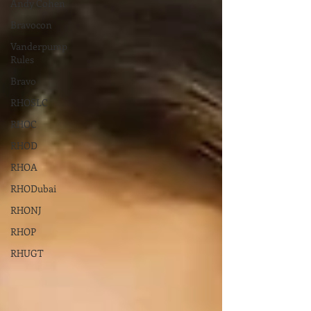
Andy Cohen
Bravocon
Vanderpump
Rules
Bravo
RHOSLC
RHOC
RHOD
RHOA
RHODubai
RHONJ
RHOP
RHUGT