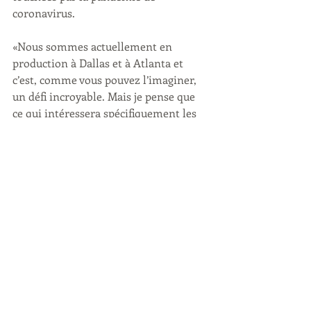
coronavirus.
«Nous sommes actuellement en 
production à Dallas et à Atlanta et 
c’est, comme vous pouvez l’imaginer, 
un défi incroyable. Mais je pense que 
ce qui intéressera spécifiquement les 
gens, c'est de voir comment cela se 
passe dans le comté d'Orange », a 
taquiné Andy.
Selon Andy, le virus mortel touche 
quelques personnalités du cast.
«Cela touche les femmes très, euh… Je 
ne veux rien donner mais quelques… 
Cela touche certaines femmes 
personnellement et il y a beaucoup de 