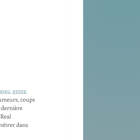
avec, entre 
rumeurs, coups 
-dernière 
 Real 
nétrer dans 