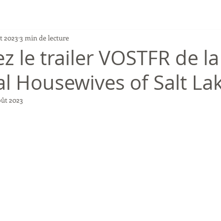
t 2023
3 min de lecture
z le trailer VOSTFR de la
l Housewives of Salt Lake
oût 2023
r 5.