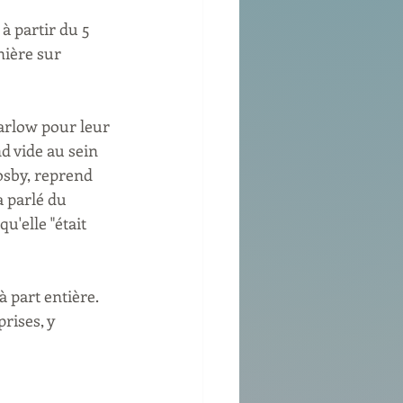
à partir du 5 
ière sur 
arlow pour leur 
d vide au sein 
osby, reprend 
a parlé du 
'elle "était 
 part entière. 
rises, y 