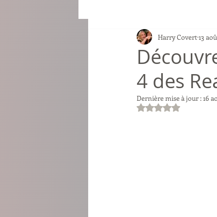
Harry Covert
13 aoû
Découvre
4 des Rea
Dernière mise à jour :
16 a
Noté NaN étoiles su