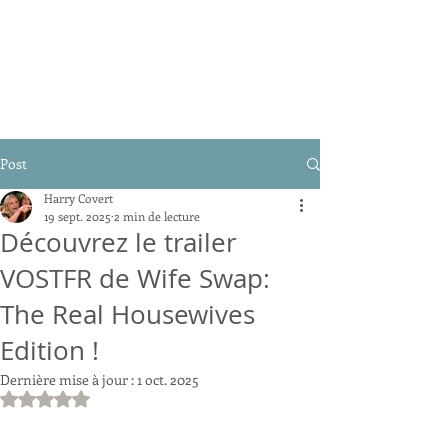
Post
Harry Covert
19 sept. 2025
2 min de lecture
Découvrez le trailer
VOSTFR de Wife Swap:
The Real Housewives
Edition !
Dernière mise à jour :
1 oct. 2025
Noté NaN étoiles sur 5.