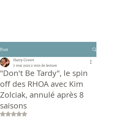
Post
Harry Covert
7 mai 2021
2 min de lecture
"Don't Be Tardy", le spin
off des RHOA avec Kim
Zolciak, annulé après 8
saisons
Noté NaN étoiles sur 5.