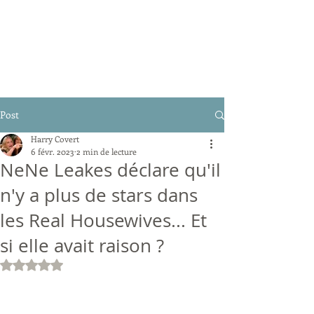
Post
Harry Covert
6 févr. 2023
2 min de lecture
NeNe Leakes déclare qu'il
n'y a plus de stars dans
les Real Housewives... Et
si elle avait raison ?
Noté NaN étoiles sur 5.