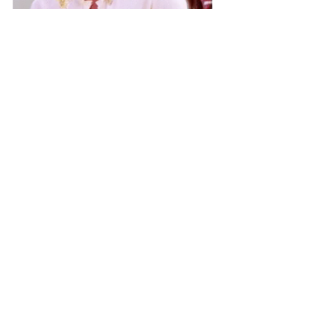
N'oubliez pas qu'on à une nouvelle 
adresse web : nous sommes désormais 
realhousewivesfrance.com
 ! Mettez à 
jour vos favoris, marque-pages, etc... !
N'oubliez pas de nous suivre sur 
Facebook
, 
Instagram
, 
TikTok
, 
YouTube
et 
Twitter
 pour ne rien manquer de 
l'actualité des Real Housewives ! 
RHOA