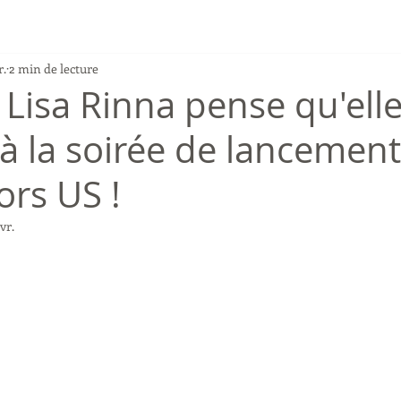
r.
2 min de lecture
Lisa Rinna pense qu'elle
à la soirée de lancement
ors US !
vr.
r 5.