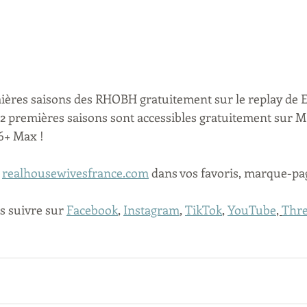
ières saisons des RHOBH gratuitement sur le replay de E
12 premières saisons sont accessibles gratuitement sur M6
M6+ Max !
 
realhousewivesfrance.com
 dans vos favoris, marque-page
s suivre sur 
Facebook
, 
Instagram
, 
TikTok
, 
YouTube
, 
Thr