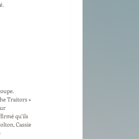
é.
roupe. 
he Traitors » 
ur 
firmé qu'ils 
olton, Cassie 
 