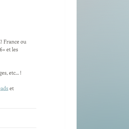
! France ou 
+ et les 
s, etc... !
eads
 et 