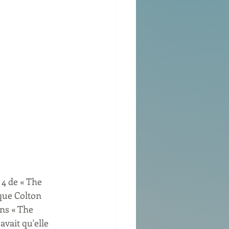
 4 de « The 
que Colton 
ns « The 
vait qu'elle 