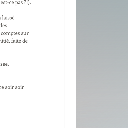
est-ce pas ?!).
a laissé 
des 
s comptes sur 
tié, faite de 
sée. 
 soir soir ! 