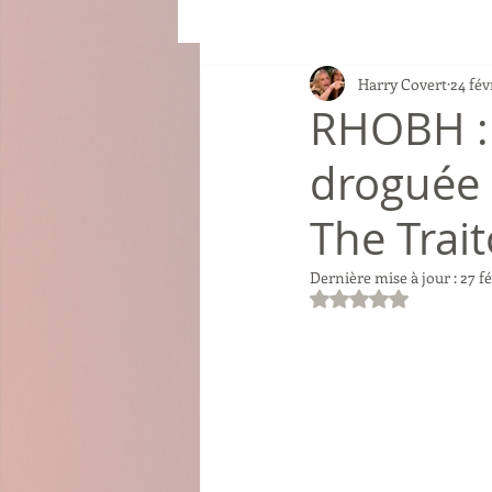
Harry Covert
24 fév
RHOBH : 
droguée 
The Trait
Dernière mise à jour :
27 fé
Noté NaN étoiles su