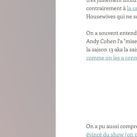
contrairement à 
la s
Housewives qui ne so
On a souvent entendu
Andy Cohen l'a "mise 
la saison 13 aka la sa
comme on les a connu
On a pu aussi compr
évincé du show (on pe