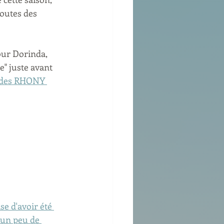
toutes des 
our Dorinda, 
e" juste avant 
 des RHONY 
e d'avoir été 
 un peu de 