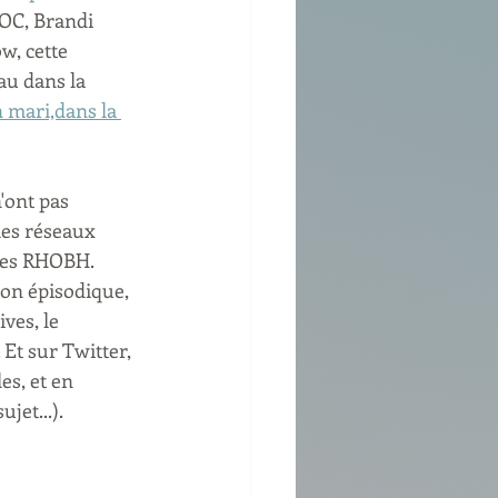
OC, Brandi 
w, cette 
au dans la 
 mari,dans la 
'ont pas 
 les réseaux 
des RHOBH. 
on épisodique, 
ves, le 
Et sur Twitter, 
es, et en 
jet...).