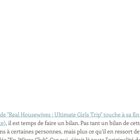
 de "Real Housewives : Ultimate Girls Trip" touche à sa fin
te)
, il est temps de faire un bilan. Pas tant un bilan de cett
s à certaines personnes, mais plus ce qu'il en ressort de 
ée "Ex-Wives Club". Car oui, c'était là toute l'originalité de