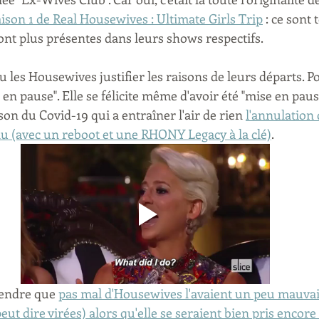
aison 1 de Real Housewives : Ultimate Girls Trip
 : ce sont 
nt plus présentes dans leurs shows respectifs.
 les Housewives justifier les raisons de leurs départs. P
en pause". Elle se félicite même d'avoir été "mise en paus
ison du Covid-19 qui a entraîner l'air de rien 
l'annulation
 (avec un reboot et une RHONY Legacy à la clé)
.
endre que 
pas mal d'Housewives l'avaient un peu mauvais
ut dire virées) alors qu'elle se seraient bien pris encore