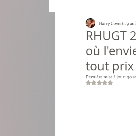
Harry Covert
29 ao
RHUGT 2 
où l'envi
tout prix 
Dernière mise à jour :
30 a
Noté NaN étoiles su