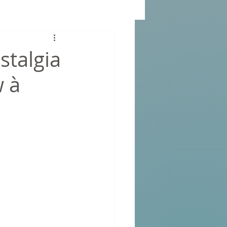
stalgia
w à