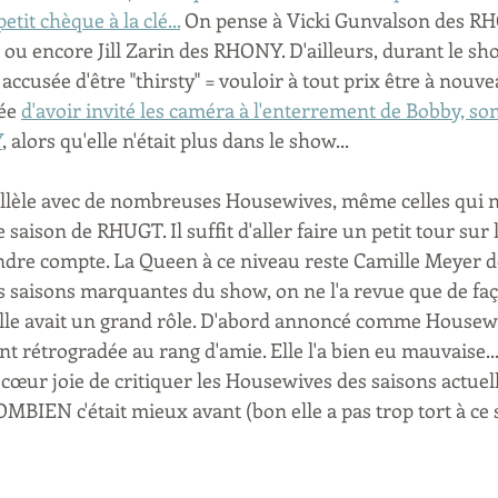
etit chèque à la clé...
 On pense à Vicki Gunvalson des RH
u encore Jill Zarin des RHONY. D'ailleurs, durant le sho
accusée d'être "thirsty" = vouloir à tout prix être à nouve
ée 
d'avoir invité les caméra à l'enterrement de Bobby, son
Y
, alors qu'elle n'était plus dans le show...
allèle avec de nombreuses Housewives, même celles qui n
 saison de RHUGT. Il suffit d'aller faire un petit tour sur
ndre compte. La Queen à ce niveau reste Camille Meyer 
s saisons marquantes du show, on ne l'a revue que de faç
elle avait un grand rôle. D'abord annoncé comme Housewi
t rétrogradée au rang d'amie. Elle l'a bien eu mauvaise... 
cœur joie de critiquer les Housewives des saisons actuell
BIEN c'était mieux avant (bon elle a pas trop tort à ce su