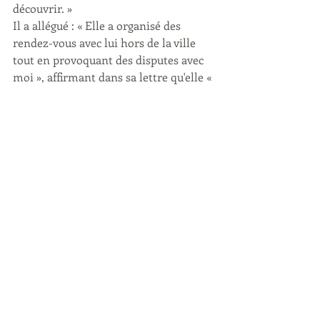
découvrir. » 
Il a allégué : « Elle a organisé des 
rendez-vous avec lui hors de la ville 
tout en provoquant des disputes avec 
moi », affirmant dans sa lettre qu'elle « 
emmène Rudy dans des hôtels privés 
sous prétexte de “voyages 
professionnels” ». Lors de cette 
confrontation explosive, Denise 
Richards aurait volé et détruit le 
téléphone d'Aaron Phypers après avoir 
réalisé qu'il s'était envoyé ses 
conversations avec Rudy, dont 
certaines ont été publiées par le Daily 
Mail. 
Aaron a demandé le divorce de 
Denise ce lundi-là, après près de sept 
ans de mariage, et a demandé une 
pension alimentaire.