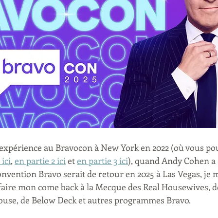
expérience au Bravocon à New York en 2022 (où vous pou
 ici
, 
en partie 2 ici
 et 
en partie 3 ici
), quand Andy Cohen a
nvention Bravo serait de retour en 2025 à Las Vegas, je m
e faire mon come back à la Mecque des Real Housewives,
use, de Below Deck et autres programmes Bravo.