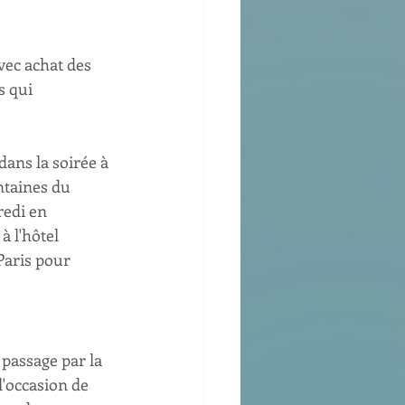
vec achat des 
s qui 
dans la soirée à 
ntaines du 
edi en 
à l'hôtel 
Paris pour 
 passage par la 
'occasion de 