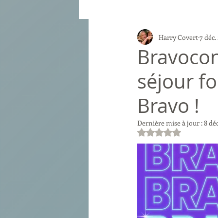
Harry Covert
7 déc.
Bravocon
séjour f
Bravo !
Dernière mise à jour :
8 dé
Noté NaN étoiles su