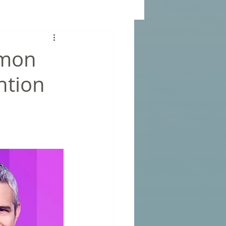
 mon
ntion