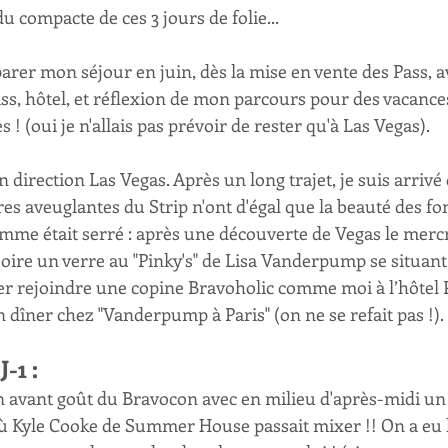
 compacte de ces 3 jours de folie...
rer mon séjour en juin, dès la mise en vente des Pass, a
pass, hôtel, et réflexion de mon parcours pour des vacance
! (oui je n'allais pas prévoir de rester qu'à Las Vegas).
 direction Las Vegas. Après un long trajet, je suis arrivé 
res aveuglantes du Strip n'ont d'égal que la beauté des fo
mme était serré : après une découverte de Vegas le mercr
 boire un verre au "Pinky's" de Lisa Vanderpump se situant 
ler rejoindre une copine Bravoholic comme moi à l’hôtel 
 dîner chez "Vanderpump à Paris" (on ne se refait pas !).
-1 :
 un avant goût du Bravocon avec en milieu d'après-midi un
 Kyle Cooke de Summer House passait mixer !! On a eu l