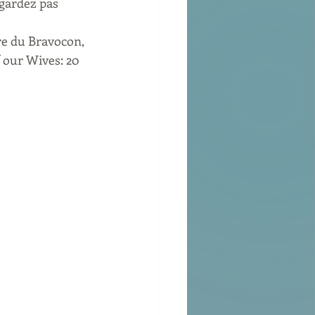
egardez pas 
ure du Bravocon, 
 our Wives: 20 